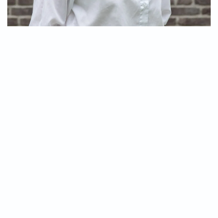
stv. Chefredakteurin
Liebt es, interessante Menschen zu interviewen! Die
Theologin und Sinologin war bei KiP und der ifp-
Journalistenschule Volontärin. Gutes Radio ist für sie:
Pop & Rock, Infos, Humor, Überraschung!