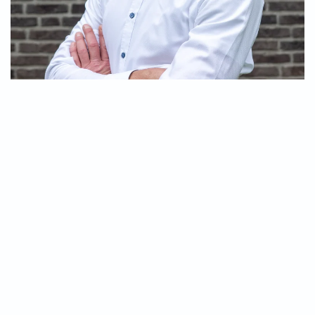
Redakteur und IT-Beauftragter
Nach einem Ausflug in die Online-News-Welt und
Pressearbeit kehrt der bärtige Mützenträger im Mai
2024 zurück zur Redaktion KiP. Einst Volontär
kümmert er sich heute nicht nur um Beiträge und
Vertretungen, sondern auch um alle technischen