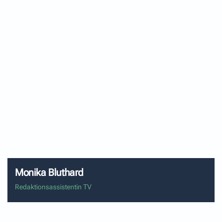
Redaktionsassistentin TV
Alpha & Omega Aufzeichnungen liegen voll und ganz
in ihrer Hand. Von der Einladung bis zum
Gästeempfang koordiniert sie alles.
Monika Bluthard
Redaktionsassistentin TV